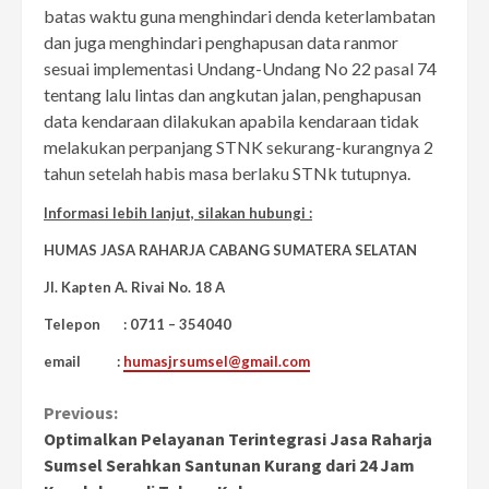
batas waktu guna menghindari denda keterlambatan
dan juga menghindari penghapusan data ranmor
sesuai implementasi Undang-Undang No 22 pasal 74
tentang lalu lintas dan angkutan jalan, penghapusan
data kendaraan dilakukan apabila kendaraan tidak
melakukan perpanjang STNK sekurang-kurangnya 2
tahun setelah habis masa berlaku STNk tutupnya.
Informasi lebih lanjut, silakan hubungi :
HUMAS JASA RAHARJA CABANG SUMATERA SELATAN
Jl. Kapten A. Rivai No. 18 A
Telepon : 0711 – 354040
email :
humasjrsumsel@gmail.com
Continue
Previous:
Optimalkan Pelayanan Terintegrasi Jasa Raharja
Reading
Sumsel Serahkan Santunan Kurang dari 24 Jam