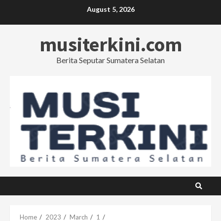
Skip
August 5, 2026
to
content
musiterkini.com
Berita Seputar Sumatera Selatan
Home
2023
March
1