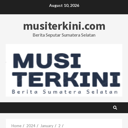
Skip
August 10, 2026
to
content
musiterkini.com
Berita Seputar Sumatera Selatan
Home
2024
January
2