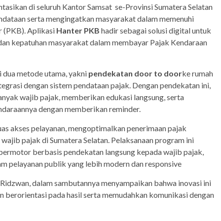
entasikan di seluruh Kantor Samsat se-Provinsi Sumatera Selatan
dataan serta mengingatkan masyarakat dalam memenuhi
(PKB). Aplikasi
Hanter PKB
hadir sebagai solusi digital untuk
 dan kepatuhan masyarakat dalam membayar Pajak Kendaraan
i dua metode utama, yakni
pendekatan door to door
ke rumah
tegrasi dengan sistem pendataan pajak. Dengan pendekatan ini,
yak wajib pajak, memberikan edukasi langsung, serta
endaraannya dengan memberikan reminder.
rluas akses pelayanan, mengoptimalkan penerimaan pajak
ajib pajak di Sumatera Selatan. Pelaksanaan program ini
bermotor berbasis pendekatan langsung kepada wajib pajak,
lam pelayanan publik yang lebih modern dan responsive
 Ridzwan, dalam sambutannya menyampaikan bahwa inovasi ini
dan berorientasi pada hasil serta memudahkan komunikasi dengan