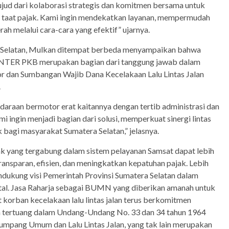
ud dari kolaborasi strategis dan komitmen bersama untuk
taat pajak. Kami ingin mendekatkan layanan, mempermudah
ah melalui cara-cara yang efektif” ujarnya.
ra Selatan, Mulkan ditempat berbeda menyampaikan bahwa
ANTER PKB merupakan bagian dari tanggung jawab dalam
 dan Sumbangan Wajib Dana Kecelakaan Lalu Lintas Jalan
.
araan bermotor erat kaitannya dengan tertib administrasi dan
ngin menjadi bagian dari solusi, memperkuat sinergi lintas
 bagi masyarakat Sumatera Selatan,” jelasnya.
k yang tergabung dalam sistem pelayanan Samsat dapat lebih
ansparan, efisien, dan meningkatkan kepatuhan pajak. Lebih
mendukung visi Pemerintah Provinsi Sumatera Selatan dalam
tal. Jasa Raharja sebagai BUMN yang diberikan amanah untuk
orban kecelakaan lalu lintas jalan terus berkomitmen
a tertuang dalam Undang-Undang No. 33 dan 34 tahun 1964
mpang Umum dan Lalu Lintas Jalan, yang tak lain merupakan