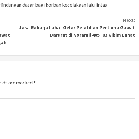
indungan dasar bagi korban kecelakaan lalu lintas
Next:
Jasa Raharja Lahat Gelar Pelatihan Pertama Gawat
ewat
Darurat di Koramil 405+03 Kikim Lahat
gah
ields are marked
*