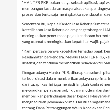
“HANTER PKB bukan hanya sebuah aplikasi, tapi wuj
membangun kesadaran masyarakat akan pentingnya 
proses, dan tentu saja meningkatkan pendapatan daer
Sementara itu, Kepala Kantor Jasa Raharja Sumate
keterlibatan Jasa Raharja dalam pengembangan H
meningkatkan penerimaan pajak kendaraan bermotor
yang otomatis meningkatkan kepatuhan wajib pajak
“Kami percaya bahwa kepatuhan terhadap pajak kend
keselamatan berkendara. Melalui HANTER PKB, kami i
instansi, dan tentunya memberikan pelayanan terbaik
Dengan adanya Hanter PKB, diharapkan seluruh piha
terkoordinasi dalam memberikan pelayanan prima, tr
dari itu, aplikasi ini juga menjadi langkah konkret 
mewujudkan pelayanan publik yang modern dan digi
memberikan perlindungan dasar kepada Masyarakat k
menghadirkan pelayanan prima. Hal itu sebagaiman
tentang Dana Pertanggungan Wajib Kecelakaan Penu