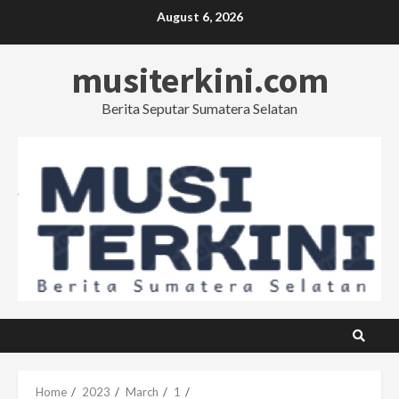
Skip
August 6, 2026
to
content
musiterkini.com
Berita Seputar Sumatera Selatan
Home
2023
March
1