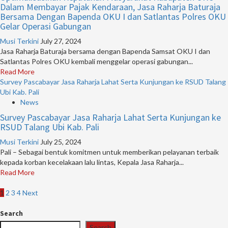
Dalam Membayar Pajak Kendaraan, Jasa Raharja Baturaja
Bersama Dengan Bapenda OKU I dan Satlantas Polres OKU
Gelar Operasi Gabungan
Musi Terkini
July 27, 2024
Jasa Raharja Baturaja bersama dengan Bapenda Samsat OKU I dan
Satlantas Polres OKU kembali menggelar operasi gabungan...
Read More
Survey Pascabayar Jasa Raharja Lahat Serta Kunjungan ke RSUD Talang
Ubi Kab. Pali
News
Survey Pascabayar Jasa Raharja Lahat Serta Kunjungan ke
RSUD Talang Ubi Kab. Pali
Musi Terkini
July 25, 2024
Pali – Sebagai bentuk komitmen untuk memberikan pelayanan terbaik
kepada korban kecelakaan lalu lintas, Kepala Jasa Raharja...
Read More
Posts
1
2
3
4
Next
pagination
Search
Search