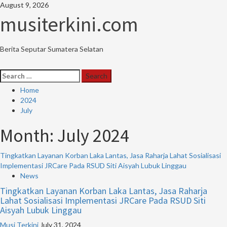
Skip
August 9, 2026
to
musiterkini.com
content
Berita Seputar Sumatera Selatan
Primary
Search
Menu
for:
Home
2024
July
Month:
July 2024
Tingkatkan Layanan Korban Laka Lantas, Jasa Raharja Lahat Sosialisasi
Implementasi JRCare Pada RSUD Siti Aisyah Lubuk Linggau
News
Tingkatkan Layanan Korban Laka Lantas, Jasa Raharja
Lahat Sosialisasi Implementasi JRCare Pada RSUD Siti
Aisyah Lubuk Linggau
Musi Terkini
July 31, 2024