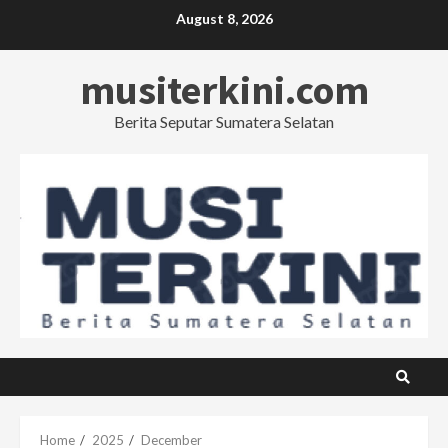
Skip
August 8, 2026
to
content
musiterkini.com
Berita Seputar Sumatera Selatan
Home
2025
December