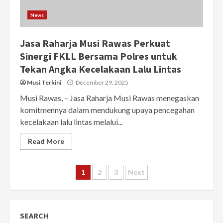
News
Jasa Raharja Musi Rawas Perkuat
Sinergi FKLL Bersama Polres untuk
Tekan Angka Kecelakaan Lalu Lintas
Musi Terkini
December 29, 2025
Musi Rawas, – Jasa Raharja Musi Rawas menegaskan
komitmennya dalam mendukung upaya pencegahan
kecelakaan lalu lintas melalui...
Read More
Posts
1
2
3
Next
pagination
SEARCH