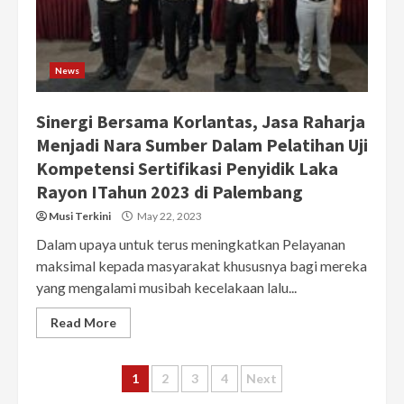
News
Sinergi Bersama Korlantas, Jasa Raharja
Menjadi Nara Sumber Dalam Pelatihan Uji
Kompetensi Sertifikasi Penyidik Laka
Rayon ITahun 2023 di Palembang
Musi Terkini
May 22, 2023
Dalam upaya untuk terus meningkatkan Pelayanan
maksimal kepada masyarakat khususnya bagi mereka
yang mengalami musibah kecelakaan lalu...
Read More
Posts
1
2
3
4
Next