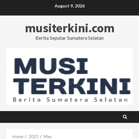
Skip
August 9, 2026
to
content
musiterkini.com
Berita Seputar Sumatera Selatan
Home
2023
May