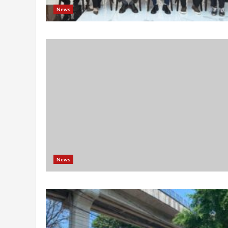
News
News