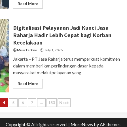
Read More
Digitalisasi Pelayanan Jadi Kunci Jasa
Raharja Hadir Lebih Cepat bagi Korban
Kecelakaan
Musi Terkini
July 1, 2026
Jakarta – PT Jasa Raharja terus memperkuat komitmen
dalam memberikan perlindungan dasar kepada
masyarakat melalui pelayanan yang...
Read More
4
5
6
7
…
153
Next
Copyright © All rights reserved.
|
MoreNews
by AF themes.