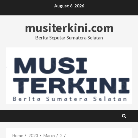
Skip
August 6, 2026
to
content
musiterkini.com
Berita Seputar Sumatera Selatan
Home
2023
March
2