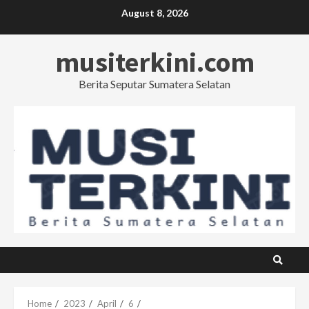
Skip
August 8, 2026
to
content
musiterkini.com
Berita Seputar Sumatera Selatan
Home
2023
April
6