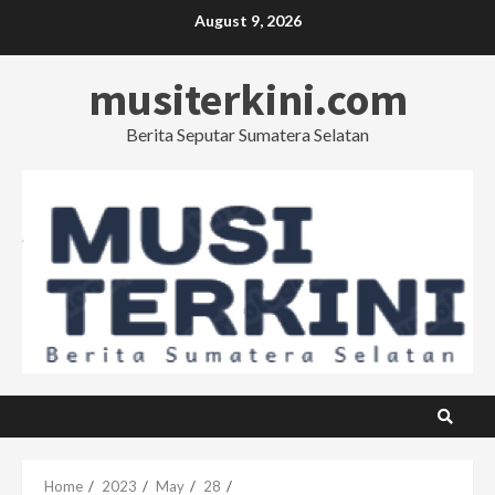
Skip
August 9, 2026
to
content
musiterkini.com
Berita Seputar Sumatera Selatan
Home
2023
May
28