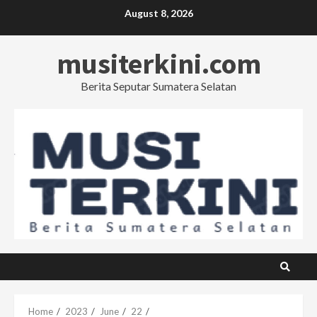
Skip
August 8, 2026
to
content
musiterkini.com
Berita Seputar Sumatera Selatan
Home
2023
June
22