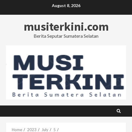
Skip
August 8, 2026
to
content
musiterkini.com
Berita Seputar Sumatera Selatan
Home
2023
July
5