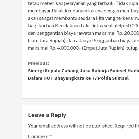
tetap meberikan pelayanan yang terbaik. Tidak lup
membayar Pajak kendaraan karena dengan membaya
akan sangat membantu saudara kita yang terkena mu
bagi korban Kecelakaan Lalu Lintas senilai Rp 50.00
dan penggantian biaya rawatan maksimal Rp. 20.000.
(satu Juta Rupiah), dan adanya Penggantian biaya peng
maksimal Rp. 4.000.000,- (Empat Juta Rupiah) tutup 
Continue
Previous:
Sinergi Kepala Cabang Jasa Raharja Sumsel Hadi
Reading
Dalam HUT Bhayangkara ke 77 Polda Sumsel
Leave a Reply
Your email address will not be published.
Required f
Comment
*