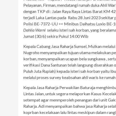
Pelayanan, Firman, mendatangi rumah duka Ahli Wa
dengan TKP di : Jalan Raya Raya Lintas Barat KM 4
terjadi Laka Lantas pada Rabu 28 Juni 2023 sekita
Polisi BE-7372-UU >< Minibus Daihatsu Luxio BE-1
Dahlia Warni
selaku isteri sah korban, yang beralam
Jumat (30/6) sekira Pukul 14:00 Wib
Kepala Cabang Jasa Raharja Sumsel, Mulkan melalui
Nugroho menyampaikan tujuan utama melakukan pela
korban, menyampaikan ucapan bela sungkawa , serta 
verifikasi Dana Santunan telah langsung diserahkan o
Puluh Juta Rupiah) kepada isteri sah korban yaitu ib
melalui proses survey keabsahan ahli waris ke rumah d
Kepala Jasa Raharja Perwakilan Baturaja menghimb
Lintas Jalan, untuk segera melaporkan Kasus Kecela
setempat agar menmperoleh penangan dari unit Gakk
Raharja. Adi menyampaikan bahwa jasa Raharja sela
koprban kecelakaan lalu lintas meskipun dalam rang