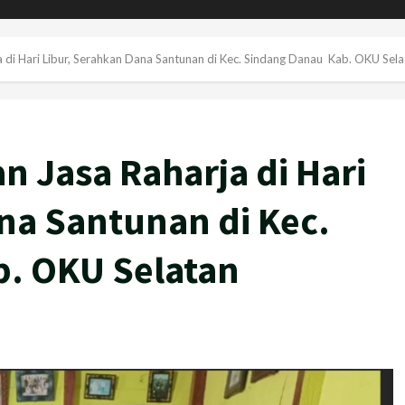
a di Hari Libur, Serahkan Dana Santunan di Kec. Sindang Danau Kab. OKU Sela
n Jasa Raharja di Hari
na Santunan di Kec.
. OKU Selatan