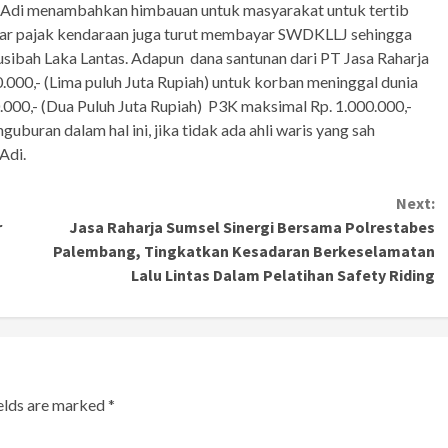
a Adi menambahkan himbauan untuk masyarakat untuk tertib
r pajak kendaraan juga turut membayar SWDKLLJ sehingga
sibah Laka Lantas. Adapun dana santunan dari PT Jasa Raharja
0.000,- (Lima puluh Juta Rupiah) untuk korban meninggal dunia
000,- (Dua Puluh Juta Rupiah) P3K maksimal Rp. 1.000.000,-
uburan dalam hal ini, jika tidak ada ahli waris yang sah
Adi.
Next:
r
Jasa Raharja Sumsel Sinergi Bersama Polrestabes
Palembang, Tingkatkan Kesadaran Berkeselamatan
Lalu Lintas Dalam Pelatihan Safety Riding
ields are marked
*