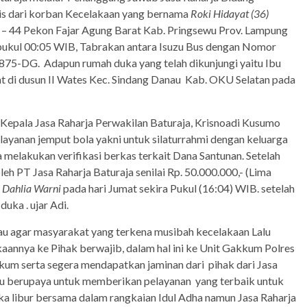
ris dari korban Kecelakaan yang bernama
Roki Hidayat (36)
2 – 44 Pekon Fajar Agung Barat Kab. Pringsewu Prov. Lampung
r pukul 00:05 WIB, Tabrakan antara Isuzu Bus dengan Nomor
875-DG. Adapun rumah duka yang telah dikunjungi yaitu Ibu
at di dusun II Wates Kec. Sindang Danau Kab. OKU Selatan pada
 Kepala Jasa Raharja Perwakilan Baturaja, Krisnoadi Kusumo
yanan jemput bola yakni untuk silaturrahmi dengan keluarga
melakukan verifikasi berkas terkait Dana Santunan. Setelah
leh PT Jasa Raharja Baturaja senilai Rp. 50.000.000,- (Lima
u
Dahlia Warni
pada hari Jumat sekira Pukul (16:04) WIB. setelah
uka . ujar Adi.
au agar masyarakat yang terkena musibah kecelakaan Lalu
kaannya ke Pihak berwajib, dalam hal ini ke Unit Gakkum Polres
um serta segera mendapatkan jaminan dari pihak dari Jasa
lu berupaya untuk memberikan pelayanan yang terbaik untuk
ka libur bersama dalam rangkaian Idul Adha namun Jasa Raharja