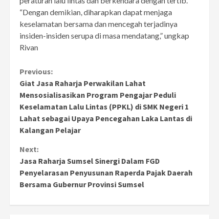
peraturan lalu lintas dan berkendara dengan tertib.
“Dengan demikian, diharapkan dapat menjaga
keselamatan bersama dan mencegah terjadinya
insiden-insiden serupa di masa mendatang,” ungkap
Rivan
Continue
Previous:
Giat Jasa Raharja Perwakilan Lahat
Reading
Mensosialisasikan Program Pengajar Peduli
Keselamatan Lalu Lintas (PPKL) di SMK Negeri 1
Lahat sebagai Upaya Pencegahan Laka Lantas di
Kalangan Pelajar
Next:
Jasa Raharja Sumsel Sinergi Dalam FGD
Penyelarasan Penyusunan Raperda Pajak Daerah
Bersama Gubernur Provinsi Sumsel