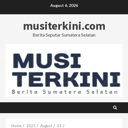
Skip
August 6, 2026
to
content
musiterkini.com
Berita Seputar Sumatera Selatan
Home
2023
August
23