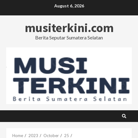
Skip
August 6, 2026
to
content
musiterkini.com
Berita Seputar Sumatera Selatan
Home
2023
October
25