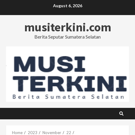
Skip
August 6, 2026
to
content
musiterkini.com
Berita Seputar Sumatera Selatan
Home
2023
November
22