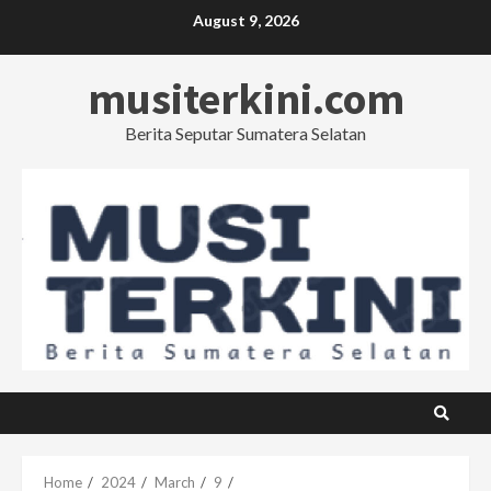
Skip
August 9, 2026
to
content
musiterkini.com
Berita Seputar Sumatera Selatan
Home
2024
March
9