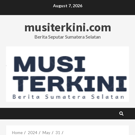
Skip
August 7, 2026
to
content
musiterkini.com
Berita Seputar Sumatera Selatan
Home
2024
May
31