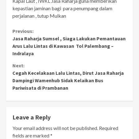
Kapal Laut , IWKL Jasa Raharja guna memberikan
kepastian jaminan bagi para penumpang dalam
perjalanan , tutup Mulkan
Continue
Previous:
Jasa Raharja Sumsel , Siaga Lakukan Pemantauan
Reading
Arus Lalu Lintas di Kawasan Tol Palembang –
Indralaya
Next:
Cegah Kecelakaan Lalu Lintas, Dirut Jasa Raharja
Dampingi Wamenhub Sidak Kelaikan Bus
Pariwisata di Prambanan
Leave a Reply
Your email address will not be published.
Required
fields are marked
*