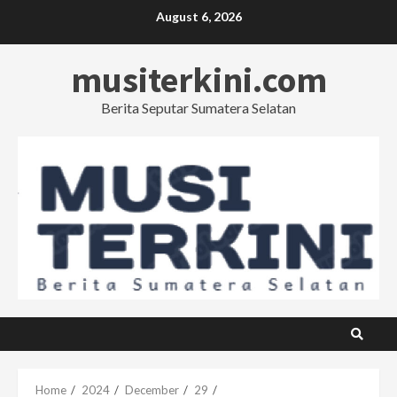
Skip
August 6, 2026
to
content
musiterkini.com
Berita Seputar Sumatera Selatan
Home
2024
December
29