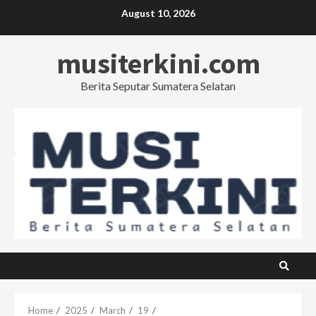
Skip
August 10, 2026
to
content
musiterkini.com
Berita Seputar Sumatera Selatan
Home
2025
March
19