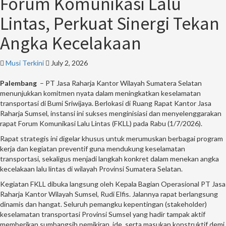
Forum Komunikasi Lalu
Lintas, Perkuat Sinergi Tekan
Angka Kecelakaan
Musi Terkini
July 2, 2026
Palembang
– PT Jasa Raharja Kantor Wilayah Sumatera Selatan
menunjukkan komitmen nyata dalam meningkatkan keselamatan
transportasi di Bumi Sriwijaya. Berlokasi di Ruang Rapat Kantor Jasa
Raharja Sumsel, instansi ini sukses menginisiasi dan menyelenggarakan
rapat Forum Komunikasi Lalu Lintas (FKLL) pada Rabu (1/7/2026).
Rapat strategis ini digelar khusus untuk merumuskan berbagai program
kerja dan kegiatan preventif guna mendukung keselamatan
transportasi, sekaligus menjadi langkah konkret dalam menekan angka
kecelakaan lalu lintas di wilayah Provinsi Sumatera Selatan.
Kegiatan FKLL dibuka langsung oleh Kepala Bagian Operasional PT Jasa
Raharja Kantor Wilayah Sumsel, Rudi Elfis. Jalannya rapat berlangsung
dinamis dan hangat. Seluruh pemangku kepentingan (stakeholder)
keselamatan transportasi Provinsi Sumsel yang hadir tampak aktif
memberikan sumbangsih pemikiran, ide, serta masukan konstruktif demi