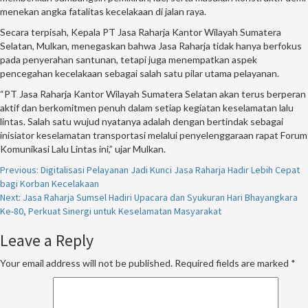
menekan angka fatalitas kecelakaan di jalan raya.
Secara terpisah, Kepala PT Jasa Raharja Kantor Wilayah Sumatera
Selatan, Mulkan, menegaskan bahwa Jasa Raharja tidak hanya berfokus
pada penyerahan santunan, tetapi juga menempatkan aspek
pencegahan kecelakaan sebagai salah satu pilar utama pelayanan.
“PT Jasa Raharja Kantor Wilayah Sumatera Selatan akan terus berperan
aktif dan berkomitmen penuh dalam setiap kegiatan keselamatan lalu
lintas. Salah satu wujud nyatanya adalah dengan bertindak sebagai
inisiator keselamatan transportasi melalui penyelenggaraan rapat Forum
Komunikasi Lalu Lintas ini,” ujar Mulkan.
Continue
Previous:
Digitalisasi Pelayanan Jadi Kunci Jasa Raharja Hadir Lebih Cepat
bagi Korban Kecelakaan
Reading
Next:
Jasa Raharja Sumsel Hadiri Upacara dan Syukuran Hari Bhayangkara
Ke-80, Perkuat Sinergi untuk Keselamatan Masyarakat
Leave a Reply
Your email address will not be published.
Required fields are marked
*