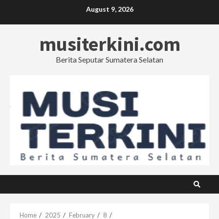
Skip
August 9, 2026
to
content
musiterkini.com
Berita Seputar Sumatera Selatan
Home
2025
February
8