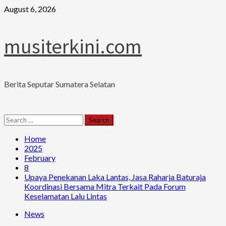
Skip
August 6, 2026
to
content
musiterkini.com
Berita Seputar Sumatera Selatan
Primary
Search
Menu
for:
Home
2025
February
8
Upaya Penekanan Laka Lantas, Jasa Raharja Baturaja
Koordinasi Bersama Mitra Terkait Pada Forum
Keselamatan Lalu Lintas
News