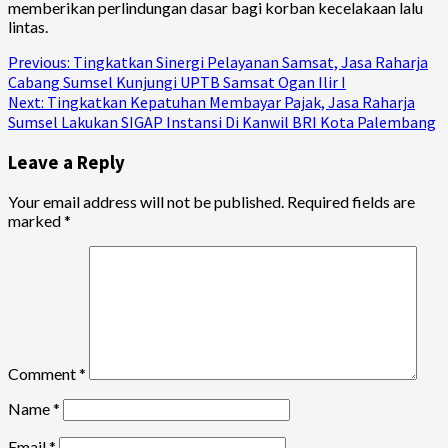
memberikan perlindungan dasar bagi korban kecelakaan lalu
lintas.
Continue
Previous:
Tingkatkan Sinergi Pelayanan Samsat, Jasa Raharja
Cabang Sumsel Kunjungi UPTB Samsat Ogan Ilir I
Reading
Next:
Tingkatkan Kepatuhan Membayar Pajak, Jasa Raharja
Sumsel Lakukan SIGAP Instansi Di Kanwil BRI Kota Palembang
Leave a Reply
Your email address will not be published.
Required fields are
marked
*
Comment
*
Name
*
Email
*