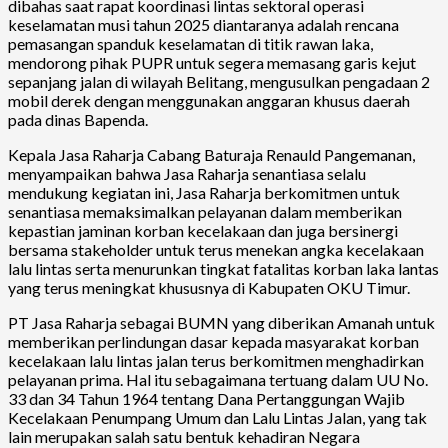
dibahas saat rapat koordinasi lintas sektoral operasi
keselamatan musi tahun 2025 diantaranya adalah rencana
pemasangan spanduk keselamatan di titik rawan laka,
mendorong pihak PUPR untuk segera memasang garis kejut
sepanjang jalan di wilayah Belitang, mengusulkan pengadaan 2
mobil derek dengan menggunakan anggaran khusus daerah
pada dinas Bapenda.
Kepala Jasa Raharja Cabang Baturaja Renauld Pangemanan,
menyampaikan bahwa Jasa Raharja senantiasa selalu
mendukung kegiatan ini, Jasa Raharja berkomitmen untuk
senantiasa memaksimalkan pelayanan dalam memberikan
kepastian jaminan korban kecelakaan dan juga bersinergi
bersama stakeholder untuk terus menekan angka kecelakaan
lalu lintas serta menurunkan tingkat fatalitas korban laka lantas
yang terus meningkat khususnya di Kabupaten OKU Timur.
PT Jasa Raharja sebagai BUMN yang diberikan Amanah untuk
memberikan perlindungan dasar kepada masyarakat korban
kecelakaan lalu lintas jalan terus berkomitmen menghadirkan
pelayanan prima. Hal itu sebagaimana tertuang dalam UU No.
33 dan 34 Tahun 1964 tentang Dana Pertanggungan Wajib
Kecelakaan Penumpang Umum dan Lalu Lintas Jalan, yang tak
lain merupakan salah satu bentuk kehadiran Negara